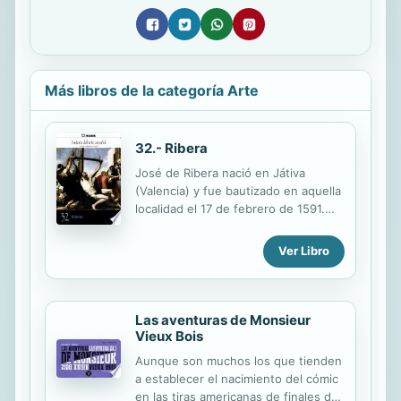
Más libros de la categoría Arte
32.- Ribera
José de Ribera nació en Játiva
(Valencia) y fue bautizado en aquella
localidad el 17 de febrero de 1591.
Hijo del sastre Simón Ribera y de su
esposa Margarita Cucó, sus padres
Ver Libro
le enviaron a Valencia para que
siguiera la carrera de Letras en
aquella Universidad, pero su afición a
las Bellas Artes le hizo cambiar los
Las aventuras de Monsieur
libros por los pinceles y asistir al
Vieux Bois
taller de su paisano Francisco Ribalta
Aunque son muchos los que tienden
(1565-1628). Ribalta abrió al joven
a establecer el nacimiento del cómic
Ribera el camino para llegar a
en las tiras americanas de finales del