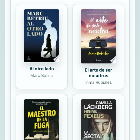
inadvertido instinto de mutua de
fensa, se estrecho aun mas si cabe
al calor de un generoso ideal rehuir
la atmosfera em bionte, o bien
laborarla. Hacer que su ramplo neria
dejase de destruir los mejores
entusiumos y aniquilar las
ambiciones en germen. About the...
Al otro lado
El arte de ser
Marc Betriu
nosotros
Inma Rubiales