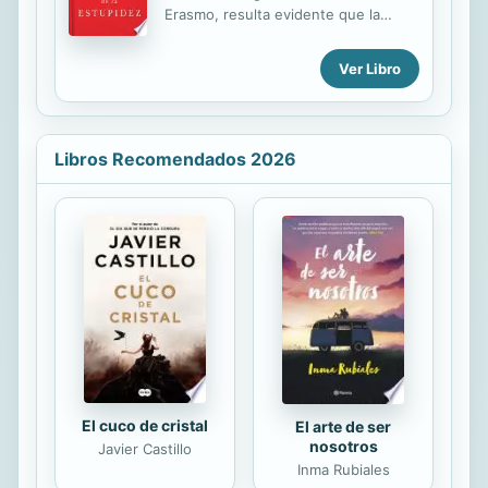
poderes fácticos es que la
Erasmo, resulta evidente que la
globalización genera un círculo
humanidad no ha aprendido la
virtuoso de prosperidad a la que los
lección y que la estupidez sigue
Ver Libro
inmigrantes deben acceder de
dominando nuestro mundo. La única
manera «ordenada», y que alcanzará
forma de combatirla con éxito es
a los países y regiones ...
aprender a conocerla y esto es lo
que trata de enseñarnos este agudo
Libros Recomendados 2026
y divertido libro de Giancarlo
Livraghi, experto de prestigio
mundial en los campos de la
comunicación y la publicidad. El
poder de la estúpidez, sintetiza todo
lo que se ha dicho respecto a las
"leyes" de Murphy, de Parkinson o
de Cipolla; el principio de Peter Pan y
el de la navaja de...
El cuco de cristal
El arte de ser
nosotros
Javier Castillo
Inma Rubiales