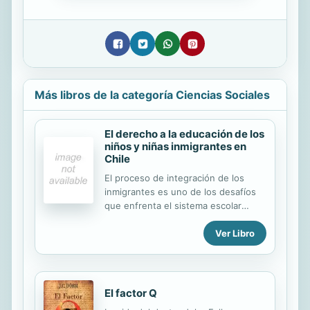
Más libros de la categoría Ciencias Sociales
El derecho a la educación de los
niños y niñas inmigrantes en
Chile
El proceso de integración de los
inmigrantes es uno de los desafíos
que enfrenta el sistema escolar
chileno, especialmente en sectores
Ver Libro
con alta densidad de población
extranjera. De ahí que el interés de
este estudio sea analizar la forma en
cómo los niños y niñas inmigrantes
se insertan en el sistema escolar: a
El factor Q
qué tipo de establecimiento asisten,