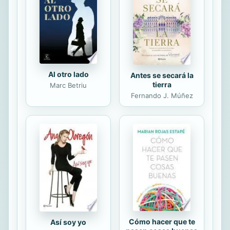
comprender de qué modo algunos
paranoicos, como Hitler o Stalin,
alcanzaron el éxito por su capacidad
de despertar la...
Al otro lado
Antes se secará la
tierra
Marc Betriu
Fernando J. Múñez
Cómo hacer que te
Así soy yo