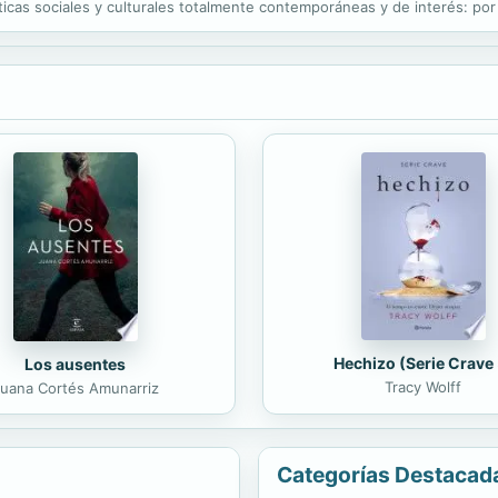
cas sociales y culturales totalmente contemporáneas y de interés: por
sas de videojuegos, apps, sitios web de juegos flash, desarrolladores s
Hechizo (Serie Crave 
Los ausentes
Tracy Wolff
uana Cortés Amunarriz
Categorías Destacad