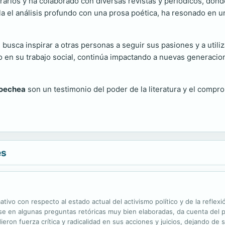
rarios y ha colaborado con diversas revistas y periódicos, donde
la el análisis profundo con una prosa poética, ha resonado en u
a
busca inspirar a otras personas a seguir sus pasiones y a utili
mo en su trabajo social, continúa impactando a nuevas generacio
coechea
son un testimonio del poder de la literatura y el comprom
es
mativo con respecto al estado actual del activismo político y de la reflex
ase en algunas preguntas retóricas muy bien elaboradas, da cuenta del 
ron fuerza crítica y radicalidad en sus acciones y juicios, dejando de 