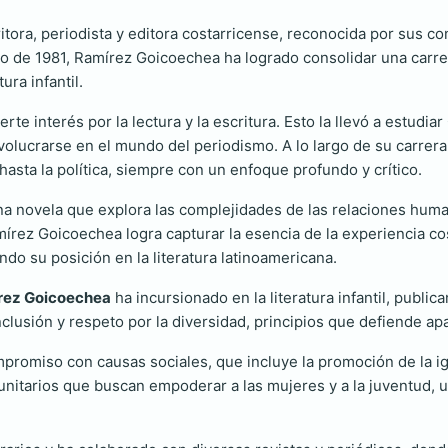
ora, periodista y editora costarricense, reconocida por sus cont
ro de 1981, Ramírez Goicoechea ha logrado consolidar una carrer
ura infantil.
e interés por la lectura y la escritura. Esto la llevó a estudi
involucrarse en el mundo del periodismo. A lo largo de su carre
asta la política, siempre con un enfoque profundo y crítico.
na novela que explora las complejidades de las relaciones huma
rez Goicoechea logra capturar la esencia de la experiencia co
ndo su posición en la literatura latinoamericana.
rez Goicoechea
ha incursionado en la literatura infantil, publi
nclusión y respeto por la diversidad, principios que defiende a
romiso con causas sociales, que incluye la promoción de la ig
itarios que buscan empoderar a las mujeres y a la juventud, ut