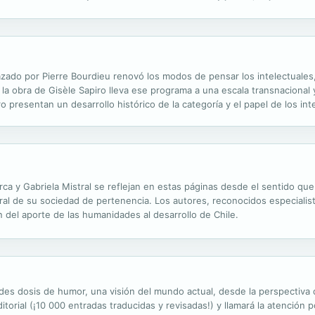
 su trayectoria histórica. Francisca Gargallo va demostrando con ...
azado por Pierre Bourdieu renovó los modos de pensar los intelectuales,
ra, la obra de Gisèle Sapiro lleva ese programa a una escala transnaciona
o presentan un desarrollo histórico de la categoría y el papel de los int
 consiguientes tensiones entre mercado, Estado y política....
a y Gabriela Mistral se reflejan en estas páginas desde el sentido que
al de su sociedad de pertenencia. Los autores, reconocidos especialis
del aporte de las humanidades al desarrollo de Chile.
es dosis de humor, una visión del mundo actual, desde la perspectiva 
torial (¡10 000 entradas traducidas y revisadas!) y llamará la atención po