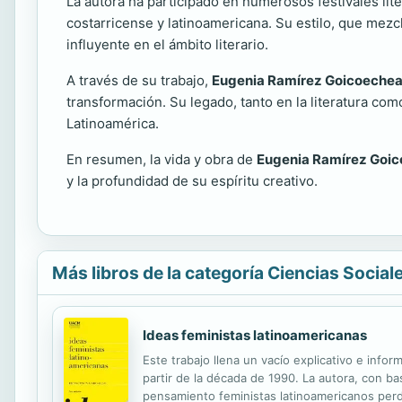
La autora ha participado en numerosos festivales lite
costarricense y latinoamericana. Su estilo, que mezc
influyente en el ámbito literario.
A través de su trabajo,
Eugenia Ramírez Goicoeche
transformación. Su legado, tanto en la literatura co
Latinoamérica.
En resumen, la vida y obra de
Eugenia Ramírez Goi
y la profundidad de su espíritu creativo.
Más libros de la categoría Ciencias Social
Ideas feministas latinoamericanas
Este trabajo llena un vacío explicativo e infor
partir de la década de 1990. La autora, con b
pensamiento feministas latinoamericanos perdie