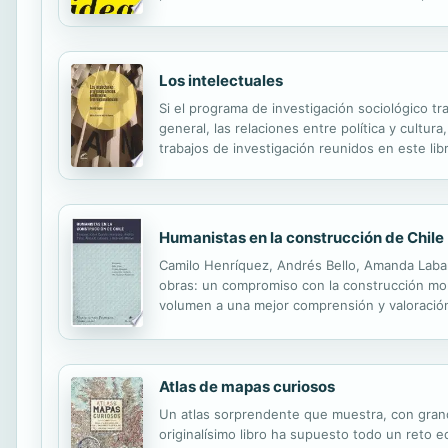
espíritu de experimentación, fundamentales en
Los intelectuales
Si el programa de investigación sociológico tr
general, las relaciones entre política y cultu
trabajos de investigación reunidos en este libr
partir del proceso de profesionalización y las
Humanistas en la construcción de Chile
Camilo Henríquez, Andrés Bello, Amanda Labarc
obras: un compromiso con la construcción mor
volumen a una mejor comprensión y valoración 
Atlas de mapas curiosos
Un atlas sorprendente que muestra, con grand
originalísimo libro ha supuesto todo un reto edi