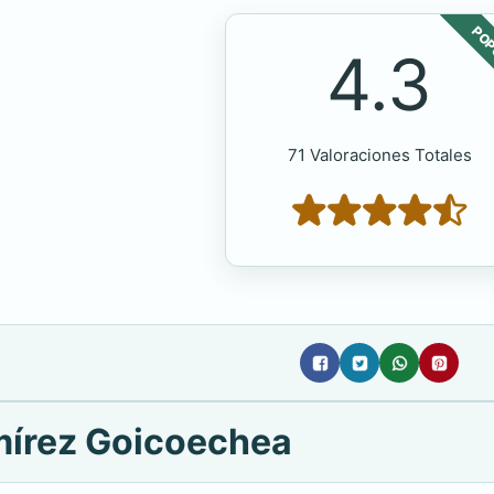
POP
4.3
71 Valoraciones Totales
mírez Goicoechea