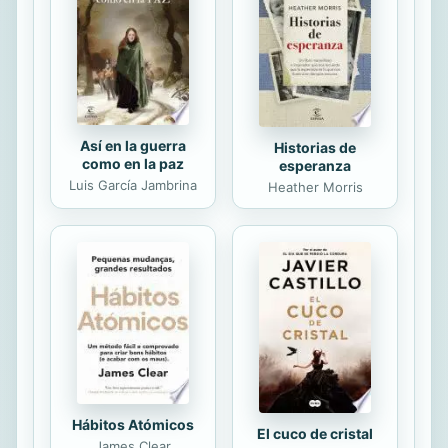
hombre que, cargado de sarcasmo,
filosofa sobre lo que supone estar
lejos de casa y perderlo todo por el
exilio...
Así en la guerra
Historias de
como en la paz
esperanza
Luis García Jambrina
Heather Morris
Hábitos Atómicos
El cuco de cristal
James Clear