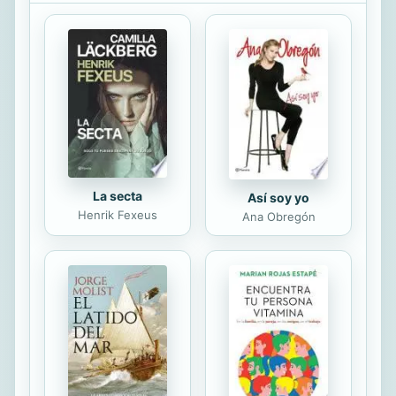
destacarse laboralmente en el
futuro, y esto sirve tanto para
j&óvenes que est&án comenzando
su camino como para profesionales
en activo, o para jubilados que
quieran o tengan que seguir
trabajando. Ya ha quedado lejano
para la mayor&ía la posibilidad...
La secta
Así soy yo
Henrik Fexeus
Ana Obregón