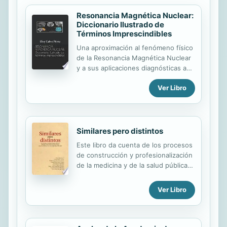
Resonancia Magnética Nuclear:
Diccionario Ilustrado de
Términos Imprescindibles
Una aproximación al fenómeno físico
de la Resonancia Magnética Nuclear
y a sus aplicaciones diagnósticas a
través de 650 definiciones y 150
Ver Libro
ilustraciones y fotografías.Aunque
dirigido fundamentalmente a
Estudiantes, Técnicos en Imagen
Diagnóstica y Médicos Internos
Residentes puede servir también de
Similares pero distintos
ayuda a cualquier profesional
Este libro da cuenta de los procesos
sanitario que desee conocer los
de construcción y profesionalización
principios fundamentales de esta
de la medicina y de la salud pública
puntera modalidad del diagnóstico
en la Real Audiencia de Quito y en el
médico.
Virreinato del Nuevo Reino de
Ver Libro
Granada, y de la forma como estas
se han relacionado en un proceso de
doble vía con la sociedad y con el
Estado, desde 1760 hasta 1830.