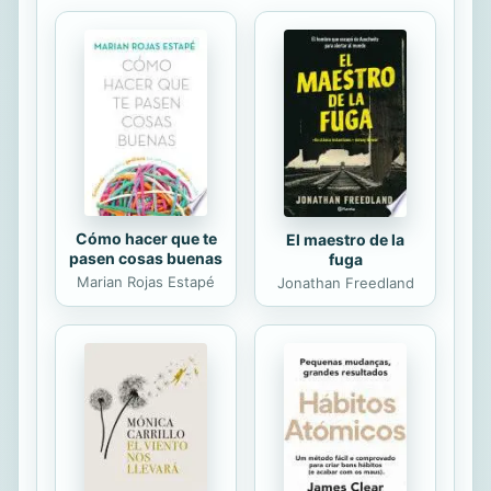
y síntomas clínicos de los distintos
trastornos que pueden afectar a los
ojos. Obra pensada para facilitar el
diagnóstico diferencial (agrupa todos
los signos y síntomas por regiones) y
aprender oftalmología de forma
práctica y visual", lo que resulta ...
Cómo hacer que te
El maestro de la
pasen cosas buenas
fuga
Marian Rojas Estapé
Jonathan Freedland