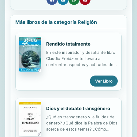
Más libros de la categoría Religión
Rendido totalmente
En este inspirador y desafiante libro
Claudio Freidzon te llevara a
confrontar aspectos y actitudes de
tu carácter y personalidad, donde se
manifiestan tus debilidades. A traves
Ver Libro
de la guia del Espiritu Santo, este
libro te conducira a recuperar los
valores y conocer los principios de
pureza y santidad estrablecidos en la
palabra de Dios. La historia de la vida
Dios y el debate transgénero
de Naaman, general del ejercito Sirio
¿Qué es transgénero y la fluidez de
en tiempos del profeta Eliseo, se
género? ¿Qué dice la Palabra de Dios
abrira ante ti: te revelara aspectos
acerca de estos temas? ¿Cómo
asombrosos y determinantes para
puede el evangelio ser una buena