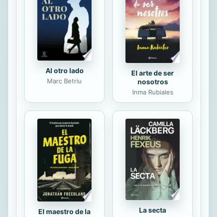
supuso para estos profesionales un
baño de realidad que les acercó al
ámbito más humano de las
emociones y que ya nunca...
Al otro lado
El arte de ser
Marc Betriu
nosotros
Inma Rubiales
La secta
El maestro de la