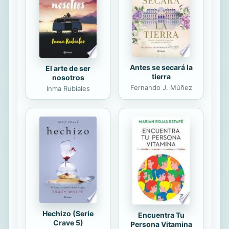
compañeros de tantas batallas,
autores admirados. Conversando en
el café más que en...
Antes se secará la
El arte de ser
tierra
nosotros
Fernando J. Múñez
Inma Rubiales
Hechizo (Serie
Encuentra Tu
Crave 5)
Persona Vitamina