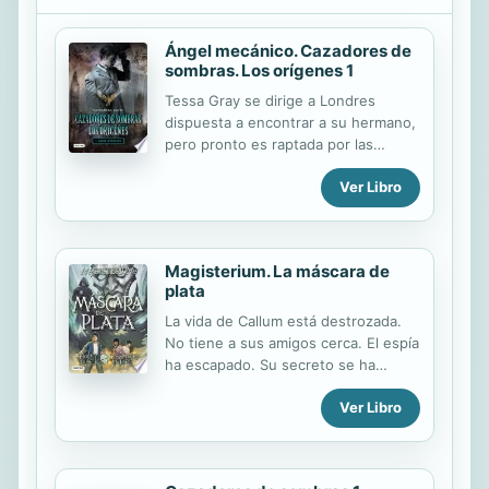
Ángel mecánico. Cazadores de
sombras. Los orígenes 1
Tessa Gray se dirige a Londres
dispuesta a encontrar a su hermano,
pero pronto es raptada por las
Hermanas Oscuras y rescatada por
Ver Libro
los Cazadores de Sombras. Tessa se
sentirá atraída por Jem y Will, y
deberá elegir quién de ellos ganará
su corazón mientras los tres siguen
Magisterium. La máscara de
en busca de su hermano y
plata
descubren que alguien trama acabar
con ellos.
La vida de Callum está destrozada.
No tiene a sus amigos cerca. El espía
ha escapado. Su secreto se ha
revelado. Tras las rejas, lejos de la
Ver Libro
magia, por lo que él es, por lo que
podría llegar ser. Una promesa de
libertad aparece... pero tendrá que
pagar por ella. ¿Se mantendrá fuerte