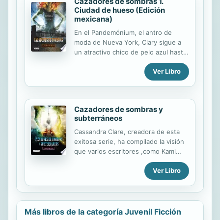
Cazadores de sombras 1.
y fiel a sus amigos y profesores?
Ciudad de hueso (Edición
mexicana)
En el Pandemónium, el antro de
moda de Nueva York, Clary sigue a
un atractivo chico de pelo azul hasta
que es asesinado a manos de tres
Ver Libro
jóvenes cubiertos de extraños
tatuajes. Desde esa noche, el
destino de Clary se vincula al de los
cazadores de sombras "guerreros
Cazadores de sombras y
dedicados a desterrar demonios" y
subterráneos
en especial al de Jace, con quien
descubrirá un extraordinario y feroz
Cassandra Clare, creadora de esta
mundo que es invisible al ojo
exitosa serie, ha compilado la visión
humano, el mundo al que ella
que varios escritores ,como Kami
pertenece de verdad y el cual tiene
Garcia y Holly Black, tienen sobre el
que proteger.
Ver Libro
fantástico universo que ella imaginó
y donde nefilim, vampiros, hombres
lobo, brujos y demás criaturas
fantásticas siguen atrapando a
millones de lectores en todo el
Más libros de la categoría Juvenil Ficción
mundo. La lectura que los autores