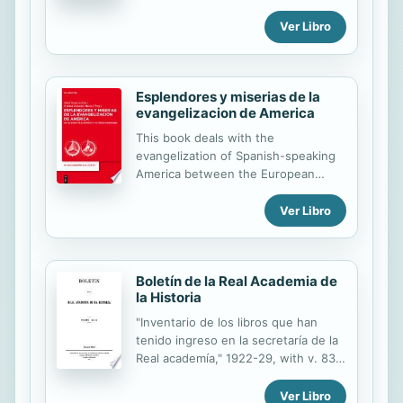
mexicana de los últimos tiempos,
Blas de Lezo, que contaba con un
como fue la del añorado analista
Ver Libro
soldado español por cada diez
Carlos Monsiváis
ingleses? O que Malaspina...
Esplendores y miserias de la
evangelizacion de America
This book deals with the
evangelization of Spanish-speaking
America between the European
conquest and independence. The
study investigates the concepts and
Ver Libro
strategies of catechesis, the general
conditions of Church law and
national politics as well as the
Boletín de la Real Academia de
prerequisites and conditions on the
la Historia
part of the Indians. New and specific
forms of mutual understanding, of
"Inventario de los libros que han
mediation and resistance developed
tenido ingreso en la secretaría de la
through the transfer of European
Real academía," 1922-29, with v. 83,
knowledge to a second geographical
85, 87, 89, 91-92, 96, 99.
area and through the contact of
Ver Libro