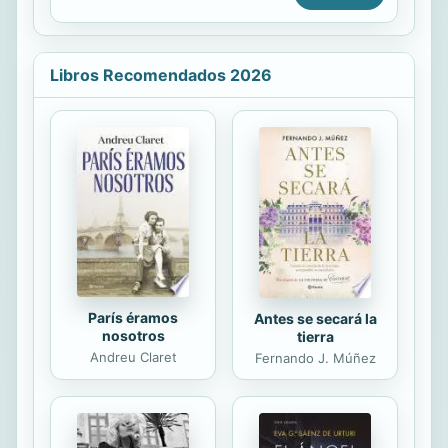
cultures and religions. These new
forms evolved beyond the sphere of
religion and determine cultural ...
Libros Recomendados 2026
París éramos
Antes se secará la
nosotros
tierra
Andreu Claret
Fernando J. Múñez