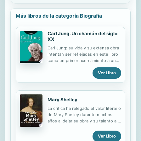
Más libros de la categoría Biografía
Carl Jung. Un chamán del siglo
XX
Carl Jung: su vida y su extensa obra
intentan ser reflejadas en este libro
como un primer acercamiento a un
autor fundamental del pensamiento
Ver Libro
contemporáneo.
Mary Shelley
La crítica ha relegado el valor literario
de Mary Shelley durante muchos
años al dejar su obra y su talento a la
sombra de los de su esposo, Percy
Bysshe Shelley, considerado como
Ver Libro
uno de los grandes poetas de las