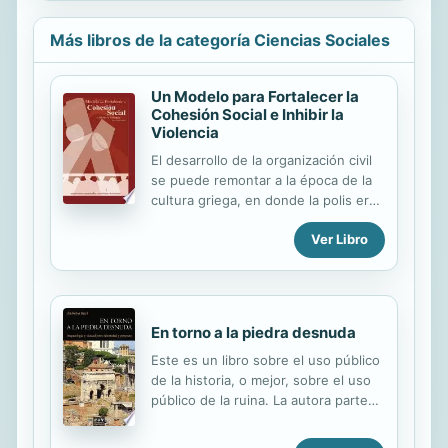
Más libros de la categoría Ciencias Sociales
Un Modelo para Fortalecer la
Cohesión Social e Inhibir la
Violencia
El desarrollo de la organización civil
se puede remontar a la época de la
cultura griega, en donde la polis era
un medio de organización civil o
Ver Libro
construcción del interés público,
donde desarrolla un sistema de
gobierno como lo fue la incipiente
democracia como forma de gobierno
del pueblo griego. Posteriormente
En torno a la piedra desnuda
con la conformación de la sociedad
ciudad a través de la societa civitis,
Este es un libro sobre el uso público
como otra manera de organización
de la historia, o mejor, sobre el uso
social y manera de gobernar.En la
público de la ruina. La autora parte
época de la colonia del virreinato, se
de la constatación de la situación
presenta el problema de
actual de Roma donde imperan unos