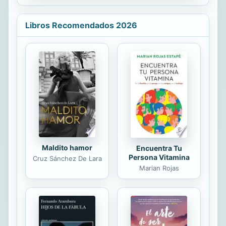
arte. Hay que hacer una nueva
mentalidad, que pueda asimilar, lo
mismo la teora de Einstein que la de
Libros Recomendados 2026
Planck, lo mismo el psico-anlisis de
Freud que las serenas meditaciones
tomistas de Guardini. Hay que llevar
una nueva sabia a la inteligencia de
la juventud, para que se compenetre
de todos los problemas, de todas las
dudas, de todos los intentos de
soluciones que en el momento
actual...
Maldito hamor
Encuentra Tu
Persona Vitamina
Cruz Sánchez De Lara
Marian Rojas