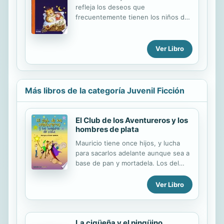
refleja los deseos que
frecuentemente tienen los niños de
ser otras cosas, de desempeñar
oficios interesantes y de querer ver
el mundo con otros ojos.
Ver Libro
Más libros de la categoría Juvenil Ficción
El Club de los Aventureros y los
hombres de plata
Mauricio tiene once hijos, y lucha
para sacarlos adelante aunque sea a
base de pan y mortadela. Los del
servicio social están al acecho. La
situación empieza a ser
Ver Libro
desesperada. Pero todo cambiará la
noche en que recibe una extraña
visita: Dirk von Pantoffel de la
La cigüeña y el pingüino
Mosqueta y su amuleto mágico