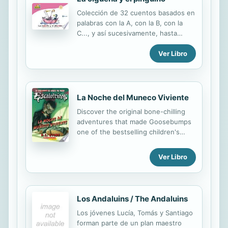
aseguran que Mauricio es un héroe,
Colección de 32 cuentos basados en
y le ofrecen una plaza en el Club de
palabras con la A, con la B, con la
los Aventureros. Mauricio acepta, y
C..., y así sucesivamente, hasta
se une al grupo de héroes errantes
completar los 32 sonidos del
en su caravana gigante. Allí conocerá
Ver Libro
abecedario. Las palabras clave de
al resto del equipo, cada uno con
cada doble página aparecen en
sus disparatados poderes. Pronto
forma de pictogramas (dibujos que
emprenderán su primera misión: la
sustituyen a palabras). Textos
prometida del ...
sencillos y divertidos con muchos
La Noche del Muneco Viviente
protagonistas animales y con juegos
Discover the original bone-chilling
al final de cada cuento.
adventures that made Goosebumps
one of the bestselling children's
book series of all time! Discover the
fan-favorite thriller and chiller that
Ver Libro
first introduced the world to the
wooden face of fear. The puppet
who pulls all the strings. None other
than Slappy the Dummy!
Los Andaluins / The Andaluins
Los jóvenes Lucía, Tomás y Santiago
forman parte de un plan maestro