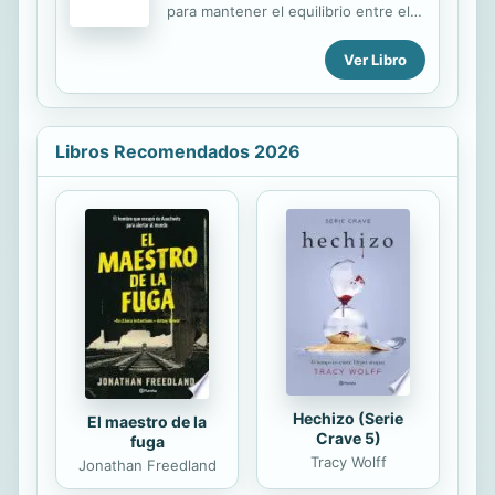
para mantener el equilibrio entre el
bien y el mal. Con la ayuda de sus
abuelos, la bruja Ananda y sus
Ver Libro
mascotas, deberán reunir siete
elementos para lograr el éxito en una
peligrosa misión que los lleva a
Decadunol, una tierra donde se lucha
Libros Recomendados 2026
sin descanso desde el principio de
los tiempos.
Hechizo (Serie
El maestro de la
Crave 5)
fuga
Tracy Wolff
Jonathan Freedland