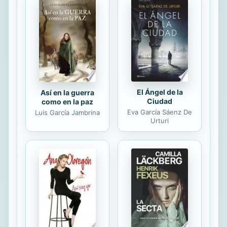
lector quien resuelva el enigma a su
antojo. Una historia que sorprende e
impacta, llegando a rozar el filo de la
navaja, por la puesta en escena de
graves pecados,...
El Ángel de la
Así en la guerra
Ciudad
como en la paz
Eva García Sáenz De
Luis García Jambrina
Urturi