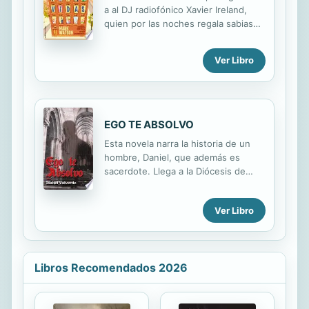
dramático desenlace. Amor y odio se
a al DJ radiofónico Xavier Ireland,
entremezclan en breves relatos que
quien por las noches regala sabias
sorprenderán y emocionarán al
palabras a londinenses insomnes y
lector, que sin duda verá que el amor
que por el día es un ser solitario
nos rodea en todos los aspectos de
Ver Libro
cuyo único amigo es el locutor que le
nuestra vida.
acompaña en su programa, bien...
EGO TE ABSOLVO
Esta novela narra la historia de un
hombre, Daniel, que además es
sacerdote. Llega a la Diócesis de
Salamanca en el último año de la vida
del General Franco. Todo lo que
Ver Libro
acontece en ese año 1975, así como
el clima sociocultural de la época y
los escenarios donde se localizan los
hechos, están tomados de la
Libros Recomendados 2026
realidad. Sin embargo, a la pregunta
de si existió o no el padre Daniel,
valga la omisión o que sea el propio