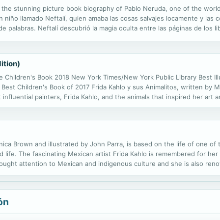
f the stunning picture book biography of Pablo Neruda, one of the worl
 niño llamado Neftalí, quien amaba las cosas salvajes locamente y las 
palabras. Neftalí descubrió la magia oculta entre las páginas de los li
 Pablo Neruda. Pablo escribió poemas sobre las cosas que amaba: obra
ition)
e Children's Book 2018 New York Times/New York Public Library Best Ill
est Children's Book of 2017 Frida Kahlo y sus Animalitos, written by M
 influential painters, Frida Kahlo, and the animals that inspired her art a
s, two turkeys, an eagle, a black cat, and a fawn—and playfully...
ica Brown and illustrated by John Parra, is based on the life of one of t
nd life. The fascinating Mexican artist Frida Kahlo is remembered for her
rought attention to Mexican and indigenous culture and she is also ren
Notable Children's Book 2018 New York Times/New York Public Library B
ón