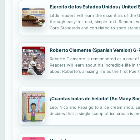
Ejercito de los Estados Unidos / United
Little readers will learn the essentials of t
through easy-to-read, simple text. Readers wi
Core Standards and correlated to state standa
Roberto Clemente (Spanish Version) 6
Roberto Clemente is remembered as a one of th
Readers will learn about his incredible life in t
about Roberto's amazing life as the first Puert
assist in vocabulary improvement. This 6-Pack i
¡Cuantas bolas de helado! (So Many Sc
Leo, Nico and Papa go to a ice cream shop. Leo
decides that a single scoop of ice cream is e