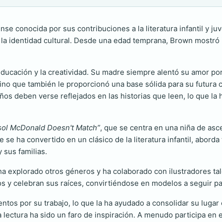
se conocida por sus contribuciones a la literatura infantil y juv
de la identidad cultural. Desde una edad temprana, Brown mostró i
ducación y la creatividad. Su madre siempre alentó su amor por 
sino que también le proporcionó una base sólida para su futura c
os deben verse reflejados en las historias que leen, lo que la h
sol McDonald Doesn't Match”
, que se centra en una niña de as
ue se ha convertido en un clásico de la literatura infantil, abor
sus familias.
 ha explorado otros géneros y ha colaborado con ilustradores tale
y celebran sus raíces, convirtiéndose en modelos a seguir par
os por su trabajo, lo que la ha ayudado a consolidar su lugar
 lectura ha sido un faro de inspiración. A menudo participa en 