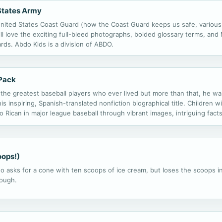
 States Army
he United States Coast Guard (how the Coast Guard keeps us safe, vario
ll love the exciting full-bleed photographs, bolded glossary terms, an
rds. Abdo Kids is a division of ABDO.
-Pack
e greatest baseball players who ever lived but more than that, he was 
his inspiring, Spanish-translated nonfiction biographical title. Children wi
o Rican in major league baseball through vibrant images, intriguing facts,
ncludes six copies of this title and a lesson plan.
oops!)
 asks for a cone with ten scoops of ice cream, but loses the scoops in a
nough.