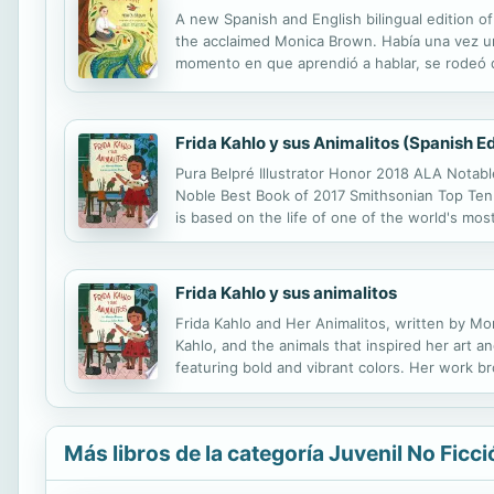
A new Spanish and English bilingual edition o
the acclaimed Monica Brown. Había una vez un
momento en que aprendió a hablar, se rodeó de 
comenzó a publicar sus poemas bajo el nombre
Frida Kahlo y sus Animalitos (Spanish Ed
Pura Belpré Illustrator Honor 2018 ALA Notabl
Noble Best Book of 2017 Smithsonian Top Ten B
is based on the life of one of the world's most
beloved pets—two monkeys, a parrot, three dog
Frida Kahlo y sus animalitos
Frida Kahlo and Her Animalitos, written by Mon
Kahlo, and the animals that inspired her art a
featuring bold and vibrant colors. Her work b
form. Pura Belpré Illustrator Honor 2018 ALA 
Más libros de la categoría Juvenil No Ficci