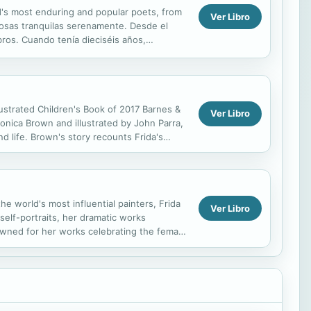
d's most enduring and popular poets, from
Ver Libro
cosas tranquilas serenamente. Desde el
bros. Cuando tenía dieciséis años,
s creadas...
ustrated Children's Book of 2017 Barnes &
Ver Libro
onica Brown and illustrated by John Parra,
nd life. Brown's story recounts Frida's
he world's most influential painters, Frida
Ver Libro
 self-portraits, her dramatic works
owned for her works celebrating the female
est...