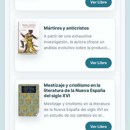
prácticas editoriales, de tradiciones y
Ver Libro
condiciones de escritura y
de definiciones de literatura, sino
recepción. Se concentra en el Libro
que también reflexionan sobre las
de la vida y costumbres...
estrategias para construir un
repertorio temático.
Mártires y anticristos
A partir de una exhaustiva
investigación, la autora ofrece un
análisis evolutivo sobre la producción
bliográfica en torno a la Revolución
Francesa en España a lo largo de
Ver Libro
tres períodos 17891799, 18081814 y
18231833.
Mestizaje y criollismo en la
literatura de la Nueva España
del siglo XVI
Mestizaje y criollismo en la literatura
de la Nueva España del siglo XVI es
un estudio de los cambios en el
idioma y la literatura castellana y
Ver Libro
náhuatl a causa del proceso de