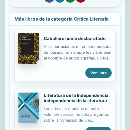
Más libros de la categoría Crítica Literaria
Caballero noble desbaratado
A las narraciones en primera persona
del pasado no siempre les viene bien
el nombre de autobiografías. En los
siglos anteriores a la definición del
género, quienes escribían la historia
Ver Libro
de sus vidas con frecuencia
utilizaban como modelo para sus
narraciones los textos que gozaban
de mayor prestigio, como la
Literatura de la Independencia,
hagiografía, la historiografía y las
independencia de la literatura
misceláneas. Caballero noble
Los artículos reunidos en este
desbaratado: Autobiografía e
volumen abarcan no sólo preguntas
invención en el siglo XVI analiza un
sobre la formación de una
conjunto de narraciones españolas
comunidad literaria a través de
en primera persona y sus