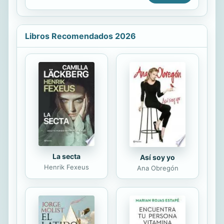
expansión hispánica en el Anáhuac.
Según el autor, los cambios en el
hombre de esa época conllevan
implícitamente a cambios no sólo de
Libros Recomendados 2026
pensamiento, sino otros provocados
por la transculturación
(consecuencia directa del contacto
con pueblos de otras lenguas). Para
estudiar este proceso se basó
especialmente en autores
novohispanos por medio de un
análisis y comparación de textos de
los pueblos originarios de ...
La secta
Así soy yo
Henrik Fexeus
Ana Obregón