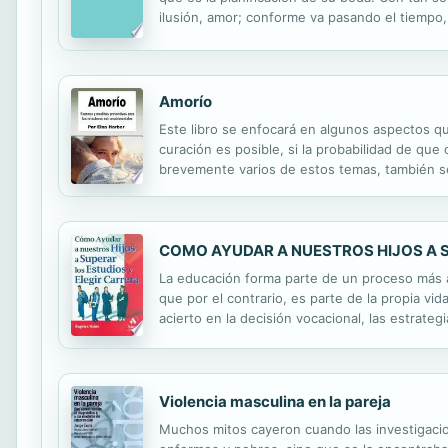
ilusión, amor; conforme va pasando el tiempo,
necesarios para que la boda (el día más esper
Amorío
Este libro se enfocará en algunos aspectos q
curación es posible, si la probabilidad de qu
brevemente varios de estos temas, también se
personas? ¿Por qué las relaciones amorosas so
COMO AYUDAR A NUESTROS HIJOS A S
La educación forma parte de un proceso más amp
que por el contrario, es parte de la propia vi
acierto en la decisión vocacional, las estrateg
Este libro proporciona toda la información nec
Violencia masculina en la pareja
Muchos mitos cayeron cuando las investigacio