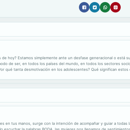
es de hoy? Estamos simplemente ante un desfase generacional o está s
modo de ser, en todos los países del mundo, en todos los sectores soci
Por qué tanta desmotivación en los adolescentes? Qué significan estos
vez en el umbral de uno de esos famosos saltos cuánticos que la Tierra
s en tus manos, surge con la intención de acompañar y guiar a todas 
ólo escuchar la palabras BODA, las mujeres nos llenamos de sentimiento