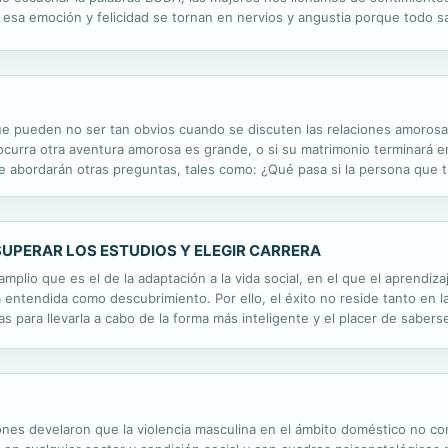
 esa emoción y felicidad se tornan en nervios y angustia porque todo sa
ado de su vida) salga como siempre lo soñaron. Por eso las hermanas y s
ue pueden no ser tan obvios cuando se discuten las relaciones amorosa
e ocurra otra aventura amorosa es grande, o si su matrimonio terminará e
 abordarán otras preguntas, tales como: ¿Qué pasa si la persona que t
n tan difíciles de detener? ¿Deben los niños saber sobre la historia de
UPERAR LOS ESTUDIOS Y ELEGIR CARRERA
lio que es el de la adaptación a la vida social, en el que el aprendiza
da entendida como descubrimiento. Por ello, el éxito no reside tanto en 
ias para llevarla a cabo de la forma más inteligente y el placer de sabers
esaria para que los estudios y la vida profesional sean un...
nes develaron que la violencia masculina en el ámbito doméstico no c