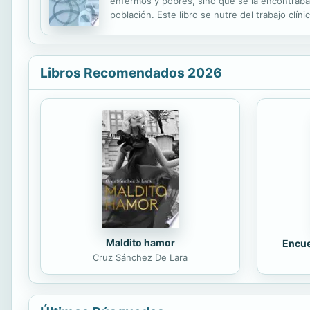
enfermos y pobres, sino que se la encontraba 
población. Este libro se nutre del trabajo clí
la identidad masculina, el perfil psicosocial d
Libros Recomendados 2026
Maldito hamor
Encue
Cruz Sánchez De Lara