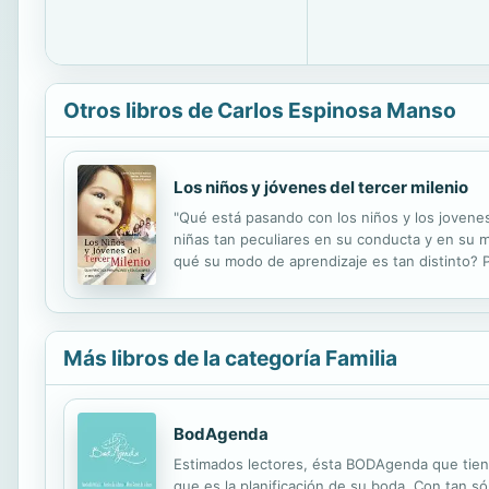
Otros libros de Carlos Espinosa Manso
Los niños y jóvenes del tercer milenio
"Qué está pasando con los niños y los joven
niñas tan peculiares en su conducta y en su 
qué su modo de aprendizaje es tan distinto? 
con la humanidad en su conjunto? Estamos tal 
Más libros de la categoría Familia
BodAgenda
Estimados lectores, ésta BODAgenda que tiene
que es la planificación de su boda. Con tan s