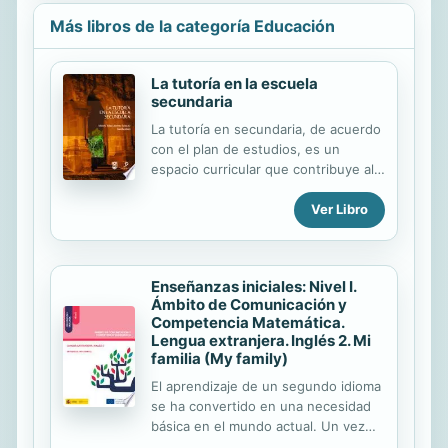
Más libros de la categoría Educación
La tutoría en la escuela
secundaria
La tutoría en secundaria, de acuerdo
con el plan de estudios, es un
espacio curricular que contribuye al
desarrollo social, afectivo, cognitivo
y académicode los alumnos, así como
Ver Libro
la elaboración de un proyecto de
vida a partir del trabajo colaborativo
en comunidades de aprendizaje. Se
Enseñanzas iniciales: Nivel I.
considera como un espaciode
Ámbito de Comunicación y
expresión y diálogo para los
Competencia Matemática.
adolescentes desde una perspectiva
Lengua extranjera. Inglés 2. Mi
humanista,centrada en los intereses,
familia (My family)
inquietudes, potencialidades y
El aprendizaje de un segundo idioma
necesidades de losalumnos. El libro
se ha convertido en una necesidad
se encuentra estructurado en nueve
básica en el mundo actual. Un vez
capítulos. Los dos primeros
adquiridos un cierto nivel de inglés