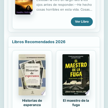
ojos antes de responder.--He hecho
cosas horribles en esta vida. Cosas
que jamás podré deshacer y seguiré
haciéndolas. He robado. He mentido
Ver Libro
y he matado, pero jamás he violado a
una mujer.Al apreciar el gesto de
alivio de Marietta le aclaró, porque
no quería que se llevara una
Libros Recomendados 2026
impresión equivocada de él.--No te
equivoques. No lo he hecho
personalmente, pero no porque me
supusiera ningún problema. He
permitido que mis hombres lo
hicieran muchas veces. Si no me
hubieras mirado, suplicando mi
ayuda, el día que te conocí. Hubiera
permitido que...
Historias de
El maestro de la
esperanza
fuga