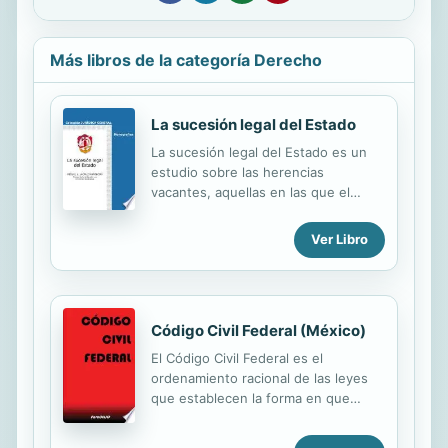
Más libros de la categoría Derecho
La sucesión legal del Estado
La sucesión legal del Estado es un
estudio sobre las herencias
vacantes, aquellas en las que el
causante muere sin herederos, ya
porque los llamados por testamento
Ver Libro
o ley repudian la herencia, ya porque
no tiene parientes que le hereden. El
autor se ocupa del asunto no desde
el punto de vista de la
Código Civil Federal (México)
Administración que, se dice, hereda,
sino desde los bienes mismos que
El Código Civil Federal es el
quedan abandonados por muerte del
ordenamiento racional de las leyes
titular, punto de vista novedoso y
que establecen la forma en que
que conecta con los anteriores
deben desarrollarse las relaciones
trabajos del mismo autor en materia
civiles, es decir entre personas,