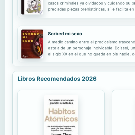
casos criminales ya olvidados y cuidando su pr
preciadas piezas prehistóricas, sí le facilit
por más que lo jurguen con un palillo. La febr
Sorbed mi sexo
A medio camino entre el preciosismo trascende
estela de un personaje inolvidable: Boissel, 
el siglo XX en el que no queda en pie nadie, d
(Premio Notodo.com a la mejor novela de 2010, 
Libros Recomendados 2026