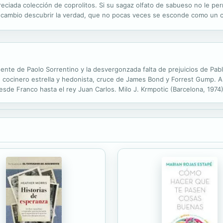
eciada colección de coprolitos. Si su sagaz olfato de sabueso no le per
a en cambio descubrir la verdad, que no pocas veces se esconde como u
il pluma del autor nos permite conocer sus andanzas en una trilogía que.
nte de Paolo Sorrentino y la desvergonzada falta de prejuicios de Pablo
un cocinero estrella y hedonista, cruce de James Bond y Forrest Gump. 
esde Franco hasta el rey Juan Carlos. Milo J. Krmpotic (Barcelona, 1974)
finalista del Memorial Silverio Cañada a la mejor ópera prima criminal e