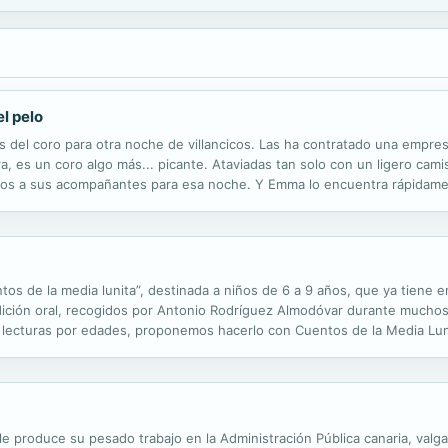
l pelo
del coro para otra noche de villancicos. Las ha contratado una empresa
, es un coro algo más... picante. Ataviadas tan solo con un ligero camis
ojos a sus acompañantes para esa noche. Y Emma lo encuentra rápidamen
h Schmidt es el seudónimo de una escritora que escribe novelas históric
tos de la media lunita”, destinada a niños de 6 a 9 años, que ya tiene 
dición oral, recogidos por Antonio Rodríguez Almodóvar durante mucho
lecturas por edades, proponemos hacerlo con Cuentos de la Media Lunita
con otros grados de capacidad compresiva respecto a las historias en s
e le produce su pesado trabajo en la Administración Pública canaria, val