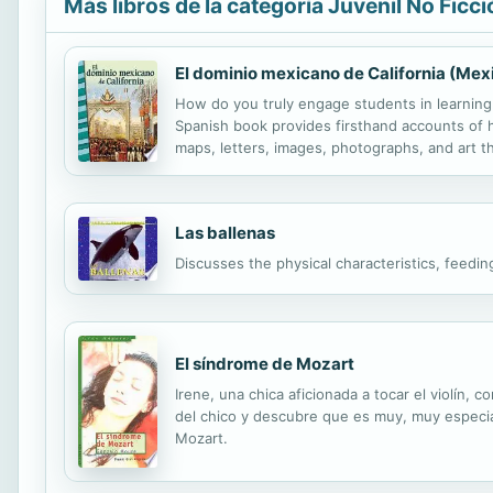
Más libros de la categoría Juvenil No Ficci
El dominio mexicano de California (Mexi
How do you truly engage students in learning
Spanish book provides firsthand accounts of hi
maps, letters, images, photographs, and art th
text, fun facts, sidebars, and time lines that
Las ballenas
Discusses the physical characteristics, feedi
El síndrome de Mozart
Irene, una chica aficionada a tocar el violín,
del chico y descubre que es muy, muy especial
Mozart.