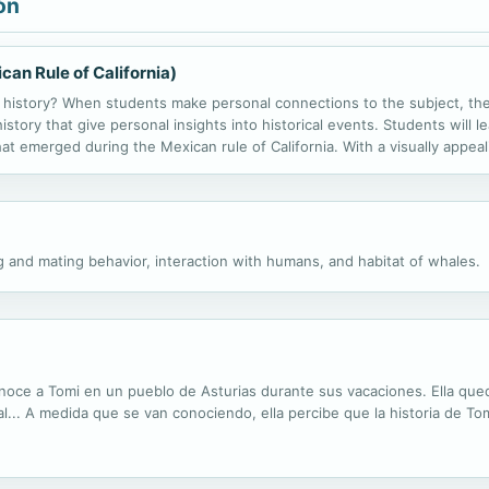
ón
can Rule of California)
 history? When students make personal connections to the subject, the
story that give personal insights into historical events. Students will l
at emerged during the Mexican rule of California. With a visually appeal
 help students grasp the essential concepts they need to know at their...
ng and mating behavior, interaction with humans, and habitat of whales.
 conoce a Tomi en un pueblo de Asturias durante sus vacaciones. Ella que
... A medida que se van conociendo, ella percibe que la historia de Tom