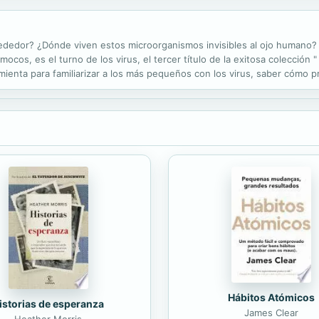
ededor? ¿Dónde viven estos microorganismos invisibles al ojo humano? 
cos, es el turno de los virus, el tercer título de la exitosa colección " 
ienta para familiarizar a los más pequeños con los virus, saber cómo p
 y muy accesibles, escritos por el colectivo de mujeres...
Hábitos Atómicos
istorias de esperanza
James Clear
Heather Morris