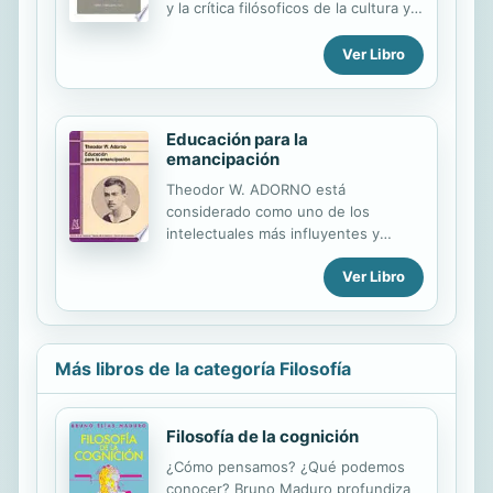
y la crítica filósoficos de la cultura y
relatos de Kafka transcurren en “lo
la sociedad de su época.
mismo”. Pero cuanto más
Ver Libro
estrechamente conectados entre sí
están los sueños o se repiten, tanto
más...
Educación para la
emancipación
Theodor W. ADORNO está
considerado como uno de los
intelectuales más influyentes y
brillantes de este siglo, pero su
Ver Libro
aportación pedagógica ha pasado
injustamente desapercibida hasta el
momento. Los grandes desastres
ocasionados por el nazismo y las
dictaduras le llevaron a valorar la
Más libros de la categoría Filosofía
importancia de los sistemas
educativos en la construcción de
sociedades democráticas. En esta
Filosofía de la cognición
obra el autor constata cómo a veces
¿Cómo pensamos? ¿Qué podemos
también la formación puede conducir
conocer? Bruno Maduro profundiza