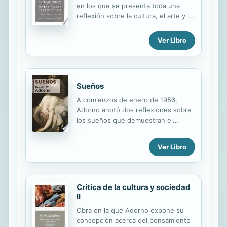
en los que se presenta toda una
reflexión sobre la cultura, el arte y la
filosofía contemporáneos.
Ver Libro
Sueños
A comienzos de enero de 1956,
Adorno anotó dos reflexiones sobre
los sueños que demuestran el
especial interés que tenía al
respecto: «Ciertas experiencias
Ver Libro
oníricas me permiten suponer que el
individuo vive su propia muerte como
catástrofe cósmica». Y: «Nuestros
sueños no sólo están vinculados
Crítica de la cultura y sociedad
entre sí en cuanto “nuestros”, sino
II
que forman también un continuo,
Obra en la que Adorno expone su
pertenecen a un mundo unitario, lo
concepción acerca del pensamiento
mismo, por ejemplo, que todos los