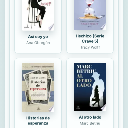
de arte, como el valor documental, el
histórico, el ...
Hechizo (Serie
Así soy yo
Crave 5)
Ana Obregón
Tracy Wolff
Al otro lado
Historias de
esperanza
Marc Betriu