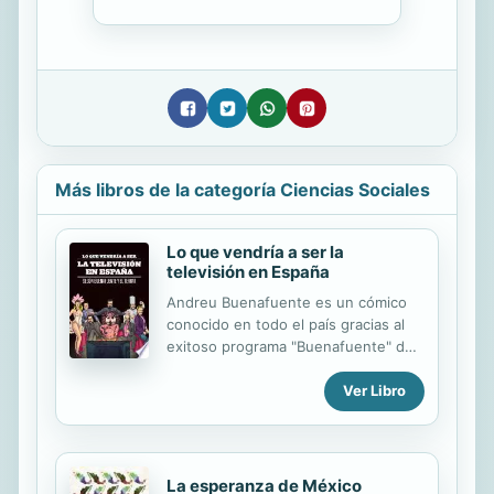
Más libros de la categoría Ciencias Sociales
Lo que vendría a ser la
televisión en España
Andreu Buenafuente es un cómico
conocido en todo el país gracias al
exitoso programa "Buenafuente" de
La Sexta, un espacio que viene
Ver Libro
demostrando cada día su éxito sin
parangón. Gracias a su ya extenso e
importante recorrido profesional,
cada uno de sus libros es sinónimo
de éxito; en esta ocasión nos
La esperanza de México