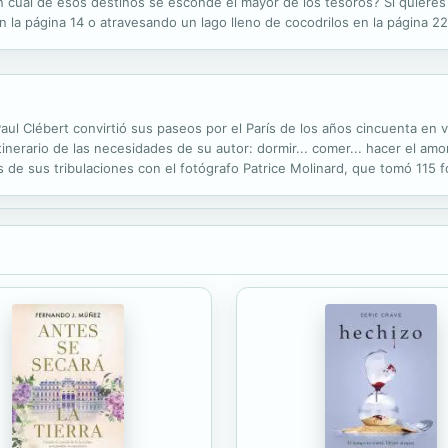
cuál de esos destinos se esconde el mayor de los tesoros? Si quieres d
 la página 14 o atravesando un lago lleno de cocodrilos en la página 22
na 12 o la riqueza infinita en la 20. Intenta detener a unos ladrones de.
 Clébert convirtió sus paseos por el París de los años cincuenta en 
itinerario de las necesidades de su autor: dormir... comer... hacer el am
es de sus tribulaciones con el fotógrafo Patrice Molinard, que tomó 115 f
s un objeto literario y visual insólito que se ha...