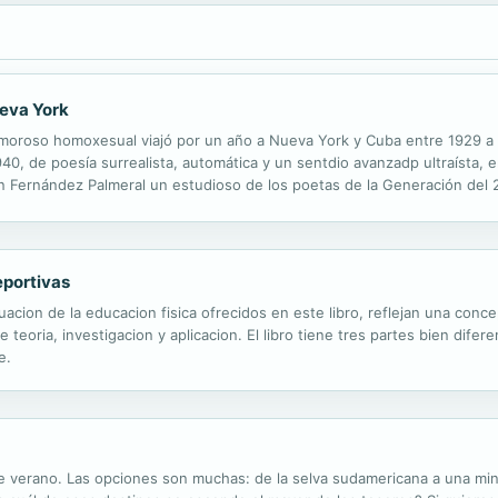
ueva York
moroso homoxesual viajó por un año a Nueva York y Cuba entre 1929 a 1
40, de poesía surrealista, automática y un sentdio avanzadp ultraísta,
Fernández Palmeral un estudioso de los poetas de la Generación del 2
zon 2016. Biografías sobre Miguel Hernández, Carlos Fenoll, ensayos so
eportivas
uacion de la educacion fisica ofrecidos en este libro, reflejan una conce
teoria, investigacion y aplicacion. El libro tiene tres partes bien dife
e.
te verano. Las opciones son muchas: de la selva sudamericana a una min