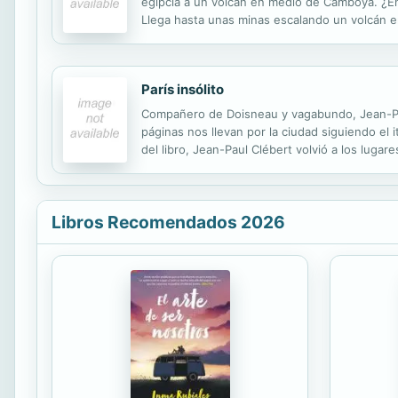
egipcia a un volcán en medio de Camboya. ¿En 
Llega hasta unas minas escalando un volcán en
puedes conseguir la eterna juventud en la pági
París insólito
Compañero de Doisneau y vagabundo, Jean-Paul
páginas nos llevan por la ciudad siguiendo el 
del libro, Jean-Paul Clébert volvió a los lugar
magia de las palabras de Clébert. El resultado e
Libros Recomendados 2026