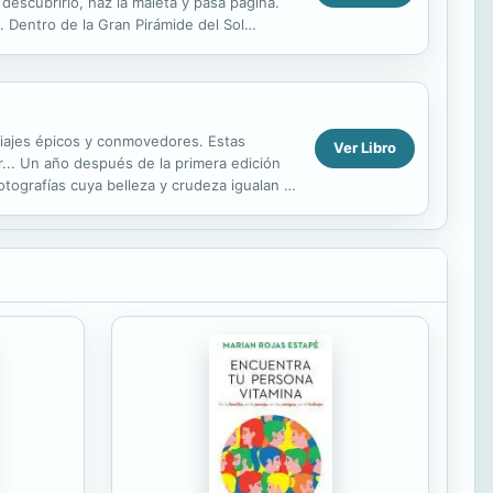
escubrirlo, haz la maleta y pasa página.
. Dentro de la Gran Pirámide del Sol
..
viajes épicos y conmovedores. Estas
Ver Libro
or... Un año después de la primera edición
otografías cuya belleza y crudeza igualan la