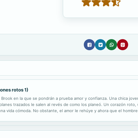
ones rotos 1)
Brook en la que se pondrán a prueba amor y confianza. Una chica jove
planes trazados le salen al revés de como los planeó. Un corazón roto,
y una vida cómoda. No obstante, el amor le rehúye y ahora que el hombre
vida en ese ámbito. Por ello, cuando Gabriel Mendoza empieza a apostar,