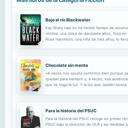
Más libros de la categoría Ficción
Bajo el río Blackwater
Kay Sharp casi no ha tenido tiempo de acostu
víctima, una chica de diecisiete años, flota e
Rose Harrelson, una niña de tres años, lo ll
muerta solo unas horas. Si la chica del río es
Chocolate sin menta
«A veces nos asusta sentirnos bien porque sa
quedan para siempre y, a veces, esa ausencia
que se haga la luz. Y la luz que Jayden busc
heridas. Es escritora, pero todo lo que escrib
Para la historia del PSUC
Para la historia del PSUC recoge en primer tér
PSUC bajo la dirección de GLR y las medidas p