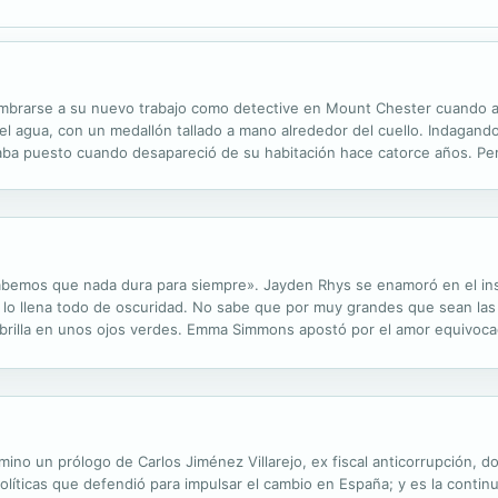
mbrarse a su nuevo trabajo como detective en Mount Chester cuando ap
n el agua, con un medallón tallado a mano alrededor del cuello. Indagan
evaba puesto cuando desapareció de su habitación hace catorce años. Pe
 Rose, ¿dónde ha estado y quién la ha tenido escondida todo este...
bemos que nada dura para siempre». Jayden Rhys se enamoró en el inst
 lo llena todo de oscuridad. No sabe que por muy grandes que sean las 
a brilla en unos ojos verdes. Emma Simmons apostó por el amor equivoca
e lo hace con la voz de otros y empieza a olvidarse de la suya. Encontrar
mino un prólogo de Carlos Jiménez Villarejo, ex fiscal anticorrupción, 
olíticas que defendió para impulsar el cambio en España; y es la conti