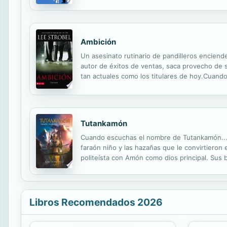
talento y ganas de aprovecharlas. Sin embargo,
Ambición
Un asesinato rutinario de pandilleros enciende
autor de éxitos de ventas, saca provecho de s
tan actuales como los titulares de hoy.Cuando
pandillero, él graba secretamente la conversa
Tutankamón
Cuando escuchas el nombre de Tutankamón... ¿
faraón niño y las hazañas que le convirtieron
politeísta con Amón como dios principal. Sus b
enterrados junto a él en la KV62 del Valle d
Libros Recomendados 2026