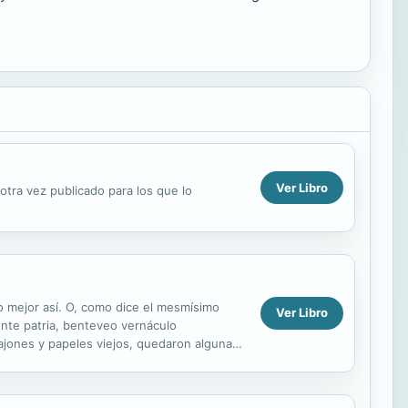
Ver Libro
otra vez publicado para los que lo
o mejor así. O, como dice el mesmísimo
Ver Libro
ente patria, benteveo vernáculo
ajones y papeles viejos, quedaron algunas
aquí,...