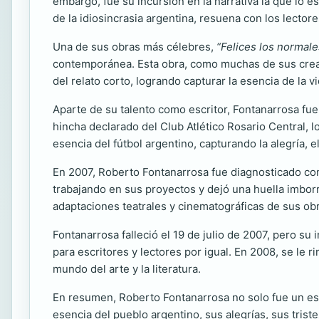
embargo, fue su incursión en la narrativa la que lo 
de la idiosincrasia argentina, resuena con los lecto
Una de sus obras más célebres,
“Felices los normale
contemporánea. Esta obra, como muchas de sus creaci
del relato corto, logrando capturar la esencia de la v
Aparte de su talento como escritor, Fontanarrosa fue
hincha declarado del Club Atlético Rosario Central, l
esencia del fútbol argentino, capturando la alegría, 
En 2007, Roberto Fontanarrosa fue diagnosticado con
trabajando en sus proyectos y dejó una huella imborr
adaptaciones teatrales y cinematográficas de sus ob
Fontanarrosa falleció el 19 de julio de 2007, pero s
para escritores y lectores por igual. En 2008, se le 
mundo del arte y la literatura.
En resumen, Roberto Fontanarrosa no solo fue un escri
esencia del pueblo argentino, sus alegrías, sus tris