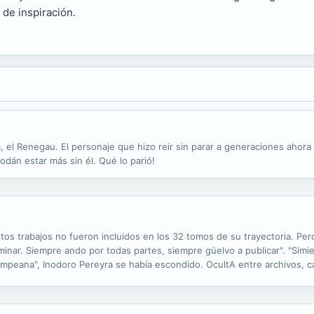
 de inspiración.
, el Renegau. El personaje que hizo reir sin parar a generaciones ahora 
odán estar más sin él. Qué lo parió!
tos trabajos no fueron incluidos en los 32 tomos de su trayectoria. Per
minar. Siempre ando por todas partes, siempre güelvo a publicar". "Simi
ampeana", Inodoro Pereyra se había escondido. OcultA entre archivos, c
o calenturiento de un solazo cósmico" las sacó de la siesta. Pero están 