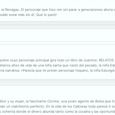
 el Renagau. El personaje que hizo reir sin parar a generaciones ahora o
odán estar más sin él. Qué lo parió!
ia sobre cuyo personaje principal gira todo un libro de cuentos: RE
meros años de vida de una niña santa que nació del pecado, la niña Edu
a narrativa: «Parecía que mi primer personaje hispano, la niña Eduvigis
n su poderosísima energía, que avivaba mi intuición narrativa, que ...
ditor y su mujer, la fascinante Corrine, una joven agente de Bolsa que t
an un matrimonio perfecto. En la vida de los Calloway todo parece ir sob
s ochenta donde el dinero abunda tanto como la cocaína y las oportun