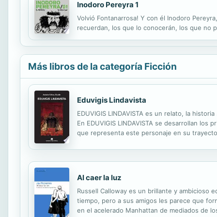
Inodoro Pereyra 1
Volvió Fontanarrosa! Y con él Inodoro Pereyra,
recuerdan, los que lo conocerán, los que no p
Más libros de la categoría Ficción
Eduvigis Lindavista
EDUVIGIS LINDAVISTA es un relato, la histor
En EDUVIGIS LINDAVISTA se desarrollan los pri
que representa este personaje en su trayectori
santidad’, una niña santa, tiraba de mi mano co
Al caer la luz
Russell Calloway es un brillante y ambicioso e
tiempo, pero a sus amigos les parece que form
en el acelerado Manhattan de mediados de lo