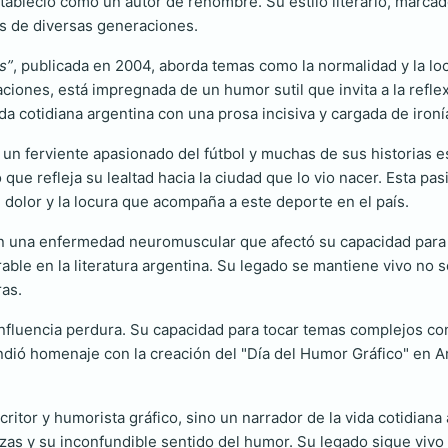
estableció como un autor de renombre. Su estilo literario, marc
res de diversas generaciones.
s”
, publicada en 2004, aborda temas como la normalidad y la loc
ones, está impregnada de un humor sutil que invita a la refle
ida cotidiana argentina con una prosa incisiva y cargada de ironí
 un ferviente apasionado del fútbol y muchas de sus historias e
o que refleja su lealtad hacia la ciudad que lo vio nacer. Esta p
el dolor y la locura que acompaña a este deporte en el país.
 una enfermedad neuromuscular que afectó su capacidad para es
able en la literatura argentina. Su legado se mantiene vivo no s
ras.
u influencia perdura. Su capacidad para tocar temas complejos 
rindió homenaje con la creación del "Día del Humor Gráfico" en A
tor y humorista gráfico, sino un narrador de la vida cotidiana a
tezas y su inconfundible sentido del humor. Su legado sigue vivo