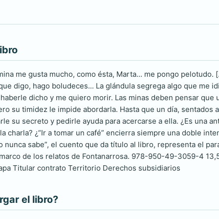
ibro
mina me gusta mucho, como ésta, Marta... me pongo pelotudo. [
 que digo, hago boludeces... La glándula segrega algo que me id
 haberle dicho y me quiero morir. Las minas deben pensar que 
pero su timidez le impide abordarla. Hasta que un día, sentados 
rle su secreto y pedirle ayuda para acercarse a ella. ¿Es una a
 la charla? ¿“Ir a tomar un café” encierra siempre una doble inte
o nunca sabe”, el cuento que da título al libro, representa el pa
marco de los relatos de Fontanarrosa. 978-950-49-3059-4 13,
pa Titular contrato Territorio Derechos subsidiarios
ar el libro?