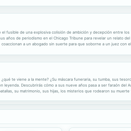
 las señales de que algo va mal empiezan a ser visibles: solo hace falta
 el fusible de una explosiva colisión de ambición y decepción entre los
us años de periodismo en el Chicago Tribune para revelar un relato del 
 coaccionan a un abogado sin suerte para que soborne a un juez con el 
ción para protegerse. Después que el corrupto juez se convierte en...
qué te viene a la mente? ¿Su máscara funeraria, su tumba, sus tesoro
 en leyenda. Descubrirás cómo a sus nueve años pasa a ser faraón del An
atallas, su matrimonio, sus hijas, los misterios que rodearon su muerte 
e los Reyes, que permanecieron ocultos hasta noviembre de 1922.