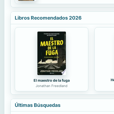
can we be truly satisfied?, is this life all there 
Libros Recomendados 2026
H
El maestro de la fuga
Jonathan Freedland
Últimas Búsquedas