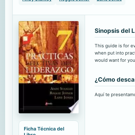
Sinopsis del L
This guide is for e
when put into pract
would want for you
¿Cómo descarg
Aquí te presentamo
Ficha Técnica del
Libro