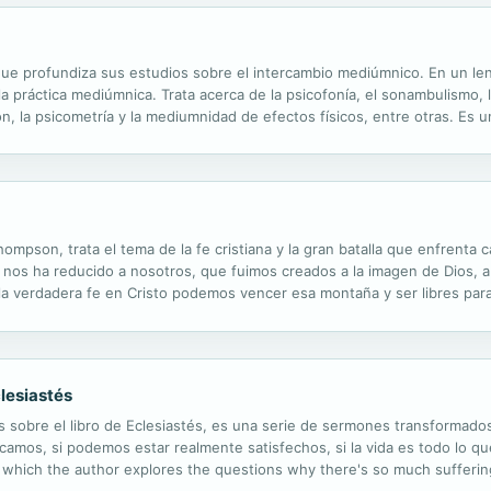
ue profundiza sus estudios sobre el intercambio mediúmnico. En un leng
e la práctica mediúmnica. Trata acerca de la psicofonía, el sonambulismo, la
ión, la psicometría y la mediumnidad de efectos físicos, entre otras. Es 
rincados procesos de comunicación con los encarnados.
hompson, trata el tema de la fe cristiana y la gran batalla que enfrenta 
cado nos ha reducido a nosotros, que fuimos creados a la imagen de Dio
 verdadera fe en Cristo podemos vencer esa montaña y ser libres para
 of Christian faith and the battle with sin every Christian faces. Sin i
clesiastés
 sobre el libro de Eclesiastés, es una serie de sermones transformados 
amos, si podemos estar realmente satisfechos, si la vida es todo lo qu
 which the author explores the questions why there's so much suffering 