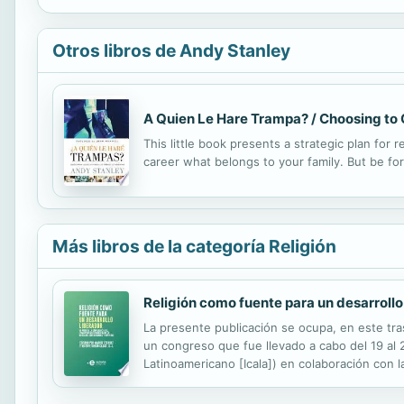
Otros libros de Andy Stanley
A Quien Le Hare Trampa? / Choosing to
This little book presents a strategic plan fo
career what belongs to your family. But be fo
Más libros de la categoría Religión
Religión como fuente para un desarrollo
La presente publicación se ocupa, en este tras
un congreso que fue llevado a cabo del 19 al
Latinoamericano [Icala]) en colaboración con l
Medellín. 1968 fue también un año clave para la