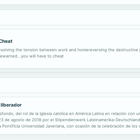
 Cheat
r resolving the tension between work and homereversing the destructive
rewarned...you will have to cheat
 liberador
fondo, del rol de la Iglesia católica en América Latina en relación con u
 23 de agosto de 2018 por el Stipendienwerk Lateinamerika-Deutschland
a Pontificia Universidad Javeriana, con ocasión de la celebración de lo
 Iglesia católica en Latinoamérica. Con el impulso de Medellín, ella ha..