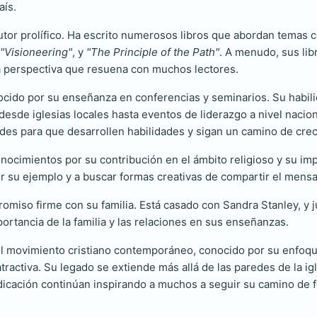
aís.
tor prolífico. Ha escrito numerosos libros que abordan temas co
"Visioneering"
, y
"The Principle of the Path"
. A menudo, sus lib
a perspectiva que resuena con muchos lectores.
nocido por su enseñanza en conferencias y seminarios. Su habi
esde iglesias locales hasta eventos de liderazgo a nivel nacio
des para que desarrollen habilidades y sigan un camino de crec
conocimientos por su contribución en el ámbito religioso y su i
ir su ejemplo y a buscar formas creativas de compartir el mensaj
miso firme con su familia. Está casado con Sandra Stanley, y jun
ortancia de la familia y las relaciones en sus enseñanzas.
el movimiento cristiano contemporáneo, conocido por su enfoqu
ractiva. Su legado se extiende más allá de las paredes de la ig
edicación continúan inspirando a muchos a seguir su camino de f