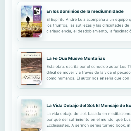
En los dominios de la mediumnidade
El Espíritu André Luiz acompaña a un equipo q
los triunfos, las sutilezas y las dificultades d
clariaudiencia, el desdoblamiento, la fascinac
desenvolvimiento de los Espíritus en los int
La Fe Que Mueve Montañas
Esta obra, escrita por el conocido autor Les T
difícil de mover y a través de la vida el pe
como humanos. El autor nos enseña que con la
winning author Les Thompson presents the theme
La Vida Debajo del Sol: El Mensaje de E
La vida debajo del sol, basado en meditaciones
por qué del sufrimiento en el mundo, qué busc
Ecclesiastes. A sermon series turned book, in