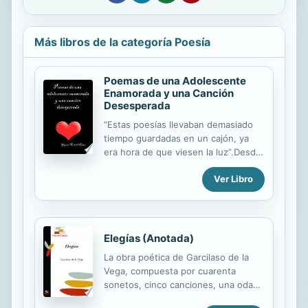
Más libros de la categoría Poesía
Poemas de una Adolescente
Enamorada y una Canción
Desesperada
“Estas poesías llevaban demasiado
tiempo guardadas en un cajón, ya
era hora de que viesen la luz”.Desde
pequeña sintió fascinación por la
Ver Libro
literatura y todo lo relacionado con lo
artístico y ya con 14 años ganaba el
primer premio de un concurso de
novela corta de su colegio. Algunos
de sus autores favoritos y fuentes
Elegías (Anotada)
de su inspiración son Tolkien, Haruki
La obra poética de Garcilaso de la
Murakami, José Somoza, Jennifer L.
Vega, compuesta por cuarenta
Armentrout y Pérez Reverte entre
sonetos, cinco canciones, una oda
otros.Licenciada en Comunicación
en liras, dos elegías, una epístola,
Audiovisual por la Universidad Rey