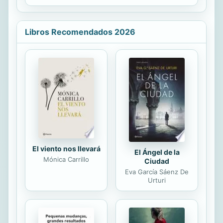
de poemas realizados durante su...
calculadoras lo han copado todo,
viene este libro a recordarnos que
existe una pasión linda, limpia y
Libros Recomendados 2026
sublime que es la pasión del amor.
Todos estos poemas que son una
concatenación de emociones
sentidas, emociones que hemos
sentidos en algún momento o que
sentimos, que nos identifica con una
relevancia, una historia, una
exclamación de pasión y de amor
que se plasman en cada...
El viento nos llevará
El Ángel de la
Mónica Carrillo
Ciudad
Eva García Sáenz De
Urturi