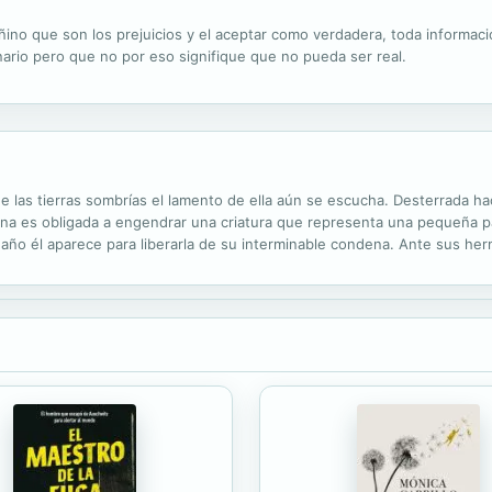
 dañino que son los prejuicios y el aceptar como verdadera, toda informac
ario pero que no por eso signifique que no pueda ser real.
 las tierras sombrías el lamento de ella aún se escucha. Desterrada ha
ena es obligada a engendrar una criatura que representa una pequeña pa
ño él aparece para liberarla de su interminable condena. Ante sus hermo
pe cuando ella queda embarazada de su ángel libertador. Un año despué