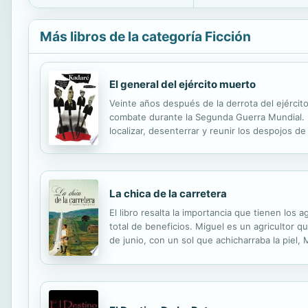
Más libros de la categoría Ficción
El general del ejército muerto
Veinte años después de la derrota del ejército
combate durante la Segunda Guerra Mundial. En
localizar, desenterrar y reunir los despojos d
los aldeanos, la pintoresca pareja y su peculi
La chica de la carretera
El libro resalta la importancia que tienen los
total de beneficios. Miguel es un agricultor q
de junio, con un sol que achicharraba la piel,
mas imposible, pero Miguel insiste y se van los