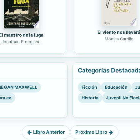
El viento nos llevar
El maestro de la fuga
Mónica Carrillo
Jonathan Freedland
Categorías Destacad
EGAN MAXWELL
Ficción
Educación
Ju
ura en
Historia
Juvenil No Ficc
Libro Anterior
Próximo Libro