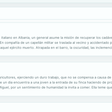
 italiano en Albania, un general asume la misión de recuperar los cadáv
 compañía de un capellán militar se traslada al vecino y accidentado 
e aquel ejército muerto. Atrapada en el barro, la oscuridad, las inclemen
ar empeño, en el que se mezclan los recuerdos y la amargura, sirven a...
 agricultores, ejerciendo un duro trabajo, que no se compensa a causa de 
ue un dia encuentra a una joven a la entrada de su finca haciendo de pro
 Miguel, por un sentimiento de humanidad la invita a comer. Ella teme qu
 dos. Ella se bana en la balsa y agradecida por su hospitalidad le...