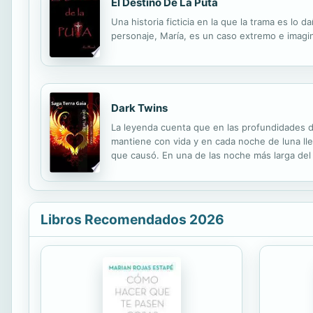
El Destino De La Puta
Una historia ficticia en la que la trama es lo
personaje, María, es un caso extremo e imagin
Dark Twins
La leyenda cuenta que en las profundidades de
mantiene con vida y en cada noche de luna ll
que causó. En una de las noche más larga del a
se enamora y la tan funesta maldición se rom
Libros Recomendados 2026