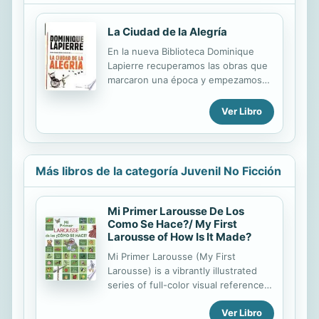
La Ciudad de la Alegría
En la nueva Biblioteca Dominique
Lapierre recuperamos las obras que
marcaron una época y empezamos
con una edición conmemorativa por
el 25 aniversario de su novela más
Ver Libro
emblemática. En La Ciudad de la
Alegría se narran las vivencias de
varios personajes en un slum (barrio
de chabolas) de Calcuta. Paul
Más libros de la categoría Juvenil No Ficción
Lambert es un cura católico francés
cuya misión personal es ayudar a los
más necesitados. Max Loeb un
Mi Primer Larousse De Los
médico americano que llega a
Como Se Hace?/ My First
Larousse of How Is It Made?
Calcuta cautivado por el trabajo de
Lambert. Su historia se va mezclando
Mi Primer Larousse (My First
con la de la familia Pal, con el cabeza
Larousse) is a vibrantly illustrated
de familia Hasari, que deben de
series of full-color visual reference
migrar a...
books written in Spanish for school
Ver Libro
age children. This series has fun