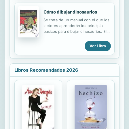
Cómo dibujar dinosaurios
Se trata de un manual con el que los
lectores aprenderán los principio
básicos para dibujar dinosaurios. El
libro describe detalladamente cómo
dibujar la cabeza, los ojos, los
Ver Libro
dientes, las garras, las zarpas y el
cuerpo de estas criaturas. Asimismo,
el lector encontrará ejemplos de
reptiles voladores, depredadores
Libros Recomendados 2026
marinos, y dinosaurios carnívoros,
herbívoros, gigantes y acorazados. El
manual también incluye información
curiosa sobre los paisajes y los
escenarios más típicos de las
distintas especies de estos seres del
pasado.