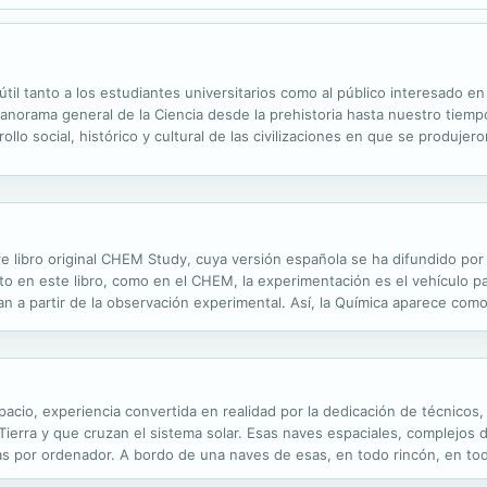
til tanto a los estudiantes universitarios como al público interesado en
anorama general de la Ciencia desde la prehistoria hasta nuestro tiempo
ollo social, histórico y cultural de las civilizaciones en que se produjer
ginales, bibliografías y cronologías, ha sido realizada por...
bre libro original CHEM Study, cuya versión española se ha difundido p
nto en este libro, como en el CHEM, la experimentación es el vehículo p
llan a partir de la observación experimental. Así, la Química aparece c
o es lograr fundamentalmente el hito de la Ciencia moderna: desarrollo ...
spacio, experiencia convertida en realidad por la dedicación de técnicos,
Tierra y que cruzan el sistema solar. Esas naves espaciales, complejos d
as por ordenador. A bordo de una naves de esas, en todo rincón, en todo
ajan con nosotros.