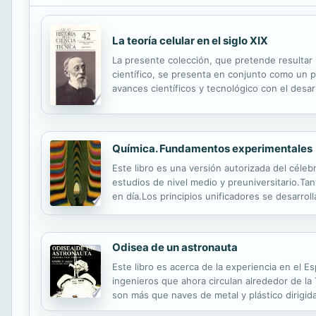
La teoría celular en el siglo XIX
La presente colección, que pretende resultar ú
científico, se presenta en conjunto como un p
avances científicos y tecnológico con el desarr
acompañada de textos, gráficos, documentos ori
Química. Fundamentos experimentales
Este libro es una versión autorizada del céle
estudios de nivel medio y preuniversitario.Ta
en día.Los principios unificadores se desarro
información. El objetivo principal de este libr
Odisea de un astronauta
Este libro es acerca de la experiencia en el E
ingenieros que ahora circulan alrededor de la 
son más que naves de metal y plástico dirigid
que la han hecho, y sus mentes y espíritus vi