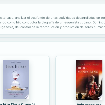
 este caso, analizar el trasfondo de unas actividades desarrolladas en to
zando como hilo conductor la biografía de un eugenista cubano, Domingo
ugenesia, del control de la reproducción y producción de seres humano
mecanismos que se utilizan para controlar las poblaciones.
echizo (Serie Crave 5)
Rojo veneciano