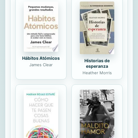
de redes, debe ser una generación
eléctrica caracterizada por ser local,
sostenible y asequible. Esta forma
de suministrar energía eléctrica se
obtiene con micro centrales
hidroeléctricas, solución que además
de...
Hábitos Atómicos
Historias de
James Clear
esperanza
Heather Morris