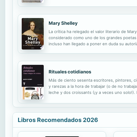
vivencias y reflexiones sobre este otro mu
Mary Shelley
La crítica ha relegado el valor literario de M
considerado como uno de los grandes poetas de
incluso han llegado a poner en duda su autor
conducido a que Mary Shelley haya sido exclui
Rituales cotidianos
Más de ciento sesenta escritores, pintores, cie
y rarezas a la hora de trabajar (o de no traba
leche y dos croissants (¡y a veces uno solo!). 
que dijo "soy como un médico en la sala de urg
Libros Recomendados 2026