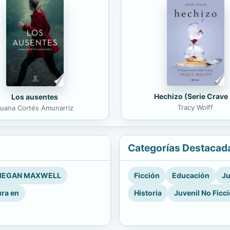
Hechizo (Serie Crave 
Los ausentes
Tracy Wolff
uana Cortés Amunarriz
Categorías Destacad
EGAN MAXWELL
Ficción
Educación
Ju
ura en
Historia
Juvenil No Ficc