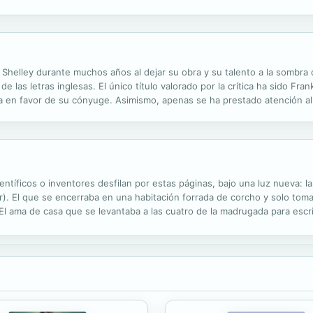
ndo militar. "LA OVEJA CONFIA EN QUE EL LOBO NUNCA VENDRÁ, EL PER
ary Shelley durante muchos años al dejar su obra y su talento a la sombr
 las letras inglesas. El único título valorado por la crítica ha sido Fr
ía en favor de su cónyuge. Asimismo, apenas se ha prestado atención al
da del panteón de los grandes escritores. Sin embargo, la fama mundial
ntíficos o inventores desfilan por estas páginas, bajo una luz nueva: la
jar). El que se encerraba en una habitación forrada de corcho y solo tom
El ama de casa que se levantaba a las cuatro de la madrugada para escribi
encias y la urgencia soy yo". El que se traga cada día...