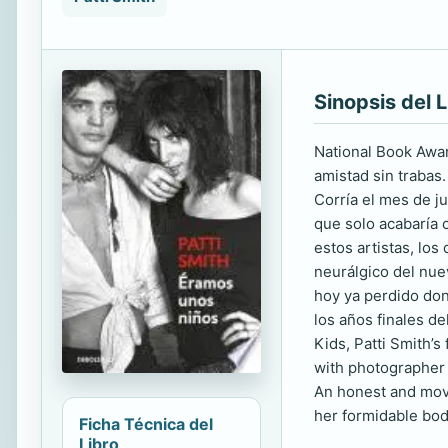
Sinopsis del L
National Book Awar
amistad sin trabas
Corría el mes de j
que solo acabaría 
estos artistas, los
neurálgico del nue
hoy ya perdido don
los años finales 
Kids, Patti Smith’s
with photographer 
An honest and movin
her formidable bod
Ficha Técnica del
Libro