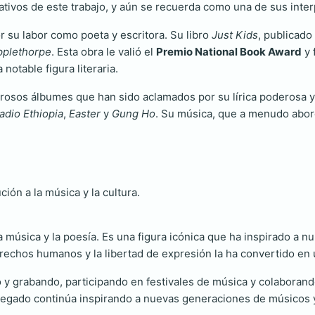
ativos de este trabajo, y aún se recuerda como una de sus int
 su labor como poeta y escritora. Su libro
Just Kids
, publicado
pplethorpe
. Esta obra le valió el
Premio National Book Award
y 
otable figura literaria.
erosos álbumes que han sido aclamados por su lírica poderosa y 
adio Ethiopia
,
Easter
y
Gung Ho
. Su música, que a menudo abor
ión a la música y la cultura.
la música y la poesía. Es una figura icónica que ha inspirado a 
derechos humanos y la libertad de expresión la ha convertido en
 y grabando, participando en festivales de música y colaborando
u legado continúa inspirando a nuevas generaciones de músicos y