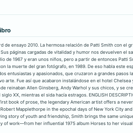
ibro
d de ensayo 2010. La hermosa relación de Patti Smith con el g
. Sus páginas cargadas de vitalidad y humor nos devuelven el sa
ulio de 1967 y eran unos niños, pero a partir de entonces Patti
con la muerte del gran fotógrafo, en 1989. De eso habla este e
 dos entusiastas y apasionados, que cruzaron a grandes pasos la
vo arte. Fue así que acabaron instalándose en el hotel Chelsea
de reinaban Allen Ginsberg, Andy Warhol y sus chicos, y se c
del siglo XX, mientras el sida hacía estragos. ENGLISH DESC
 first book of prose, the legendary American artist offers a ne
Robert Mapplethorpe in the epochal days of New York City and t
g story of youth and friendship, Smith brings the same unique, l
y of work—from her influential 1975 album Horses to her visual 