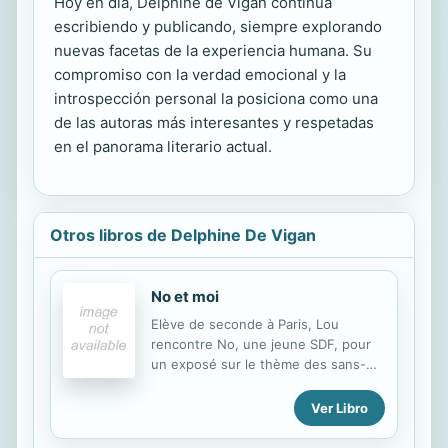
Hoy en día, Delphine de Vigan continúa
escribiendo y publicando, siempre explorando
nuevas facetas de la experiencia humana. Su
compromiso con la verdad emocional y la
introspección personal la posiciona como una
de las autoras más interesantes y respetadas
en el panorama literario actual.
Otros libros de Delphine De Vigan
No et moi
Elève de seconde à Paris, Lou
rencontre No, une jeune SDF, pour
un exposé sur le thème des sans-
logis. Les deux adolescentes
deviennent amies et Lou décide de
Ver Libro
venir en aide à No. Récit d'une
rencontre et de la naissance d'une