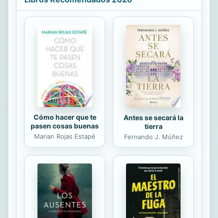
desarrollo urbano en América Latina.
Por medio de un estudio etnográfico
original, El mall demuestra que los
hábitos de consumo son
determinantes en la definición de las
clases sociales en una ciudad
neoliberal. Así, este libro es de
consulta indispensable para los...
Cómo hacer que te
Antes se secará la
pasen cosas buenas
tierra
Marian Rojas Estapé
Fernando J. Múñez