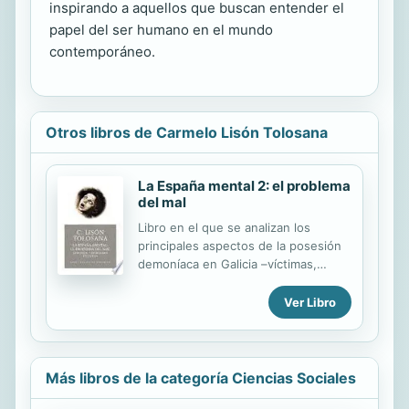
inspirando a aquellos que buscan entender el
papel del ser humano en el mundo
contemporáneo.
Otros libros de Carmelo Lisón Tolosana
La España mental 2: el problema
del mal
Libro en el que se analizan los
principales aspectos de la posesión
demoníaca en Galicia –víctimas,
síntomas, ubicación geográfica...–
tomando como eje de estudio el
Ver Libro
santuario pontevedrés de El Corpiño.
«La España mental: el problema del
Mal» trata, a modo de glosa, de esta
compleja configuración constituida
Más libros de la categoría Ciencias Sociales
por la posesión diabólica: Satán y el