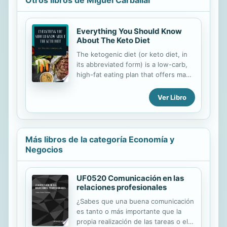
Everything You Should Know
About The Keto Diet
The ketogenic diet (or keto diet, in
its abbreviated form) is a low-carb,
high-fat eating plan that offers many
health benefits. In fact, about 20
studies show that this type of diet
Ver Libro
can help you lose weight and
improve health. Ketogenic diets can
have benefits even against diabetes,
cancer, epilepsy, and Alzheimer's.
Más libros de la categoría Economía y
Negocios
UF0520 Comunicación en las
relaciones profesionales
¿Sabes que una buena comunicación
es tanto o más importante que la
propia realización de las tareas o el