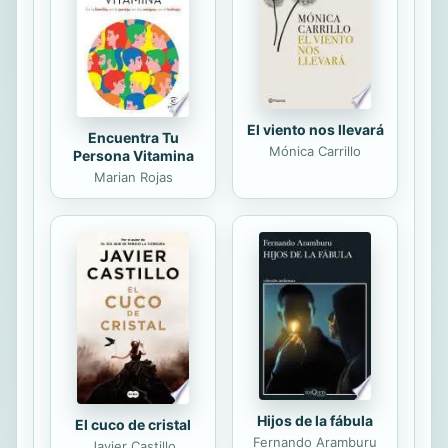
autenticidad y entereza. Consciente
de que el arte de la negociación no
se limita al dinero y los negocios,
sino que permea en todas
nuestras...
El viento nos llevará
Encuentra Tu
Mónica Carrillo
Persona Vitamina
Marian Rojas
Hijos de la fábula
El cuco de cristal
Fernando Aramburu
Javier Castillo