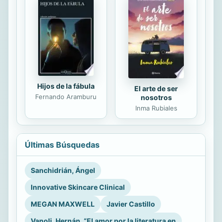
Hijos de la fábula
El arte de ser
Fernando Aramburu
nosotros
Inma Rubiales
Últimas Búsquedas
Sanchidrián, Ángel
Innovative Skincare Clinical
MEGAN MAXWELL
Javier Castillo
Vanoli, Hernán, “El amor por la literatura en