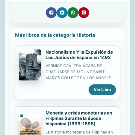
Más libros de la categoría Historia
Nacionalismo Y la Expulsión de
Los Judíos de España En 1492
VERNICE GRAJEDA ACABA DE
GRADUARSE DE MOUNT SAINT
MARY’S COLLEGE EN LOS ANGELES
CON UN DOBLE B.A. EN ESTUDIOS
Ver Libro
HISPÁNICOS Y CIENCIAS POLÍTICAS,
Y COMENZARA SUS ESTUDIOS
GRADUADOS EL PRÓXIMO OTOÑO.
ESTE ES SU PRIMER LIBRO,
Moneda y crisis monetarias en
RESULTADO DE LA INVESTIGACIÓN
Filipinas durante la época
REALIZADA PARA SU TESIS EN
hispánica (1565-1898)
ESTUDIOS HISPÁNICOS. EN EL
EXPRESA SU INTERÉS POR EL TEMA
La historia monetaria de Filipinas en