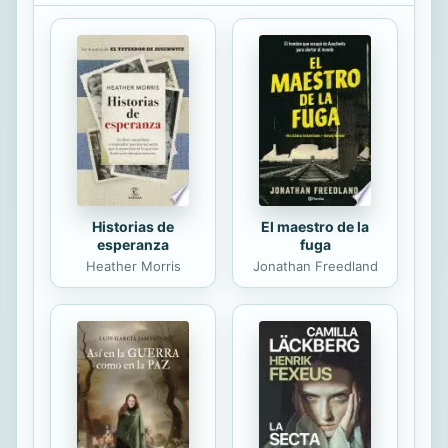
la perspectiva de la diversidad
funcional y las capacidades
diferenciadas que evite la exclusión,
desde un enfo­que basado en los
derechos humanos.
Historias de
El maestro de la
esperanza
fuga
Heather Morris
Jonathan Freedland