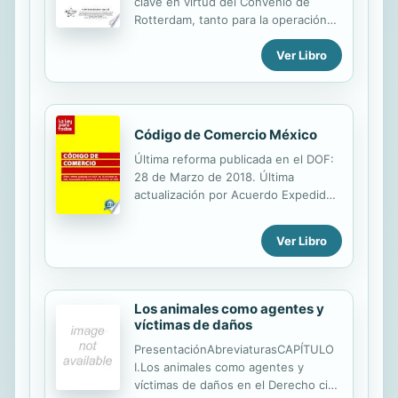
clave en virtud del Convenio de
Rotterdam, tanto para la operación
del procedimiento de
Ver Libro
Consentimiento Informado Previo
(PIC) como un mecanismo para el
intercambio de información. Se
publica en junio y diciembre en
inglés, francés y español. Se realiza
Código de Comercio México
conjuntamente con la Secretaría del
Última reforma publicada en el DOF:
PNUMA de los Convenios de Basel,
28 de Marzo de 2018. Última
Rotterdam y Estocolmo en Ginebra.
actualización por Acuerdo Expedido
Apoya directamente a las partes
por la Secretaría de Economía
interesadas SO2.3.1 en la
publicada en el DOF: 24 de
implementación de instrumentos
Ver Libro
Diciembre de 2020.
internacionales.
Los animales como agentes y
víctimas de daños
PresentaciónAbreviaturasCAPÍTULO
I.Los animales como agentes y
víctimas de daños en el Derecho civil