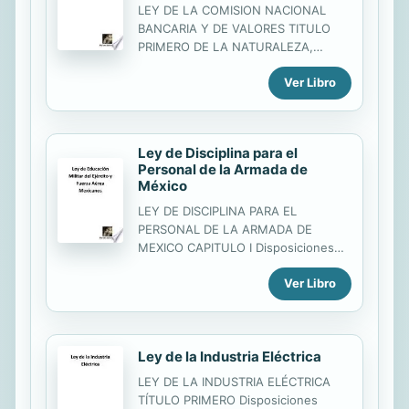
LEY DE LA COMISION NACIONAL
BANCARIA Y DE VALORES TITULO
PRIMERO DE LA NATURALEZA,
OBJETO Y FACULTADES CAPITULO I
Ver Libro
DE LA NATURALEZA Y OBJETO
Artículo 1.- Se crea la Comisión
Nacional Bancaria y de Valores como
órgano desconcentrado de la
Ley de Disciplina para el
Secretaría de Hacienda y Crédito
Personal de la Armada de
Público, con autonomía técnica y
México
facultades ejecutivas en los términos
de esta Ley.
LEY DE DISCIPLINA PARA EL
PERSONAL DE LA ARMADA DE
MEXICO CAPITULO I Disposiciones
Generales Artículo 1.- La presente
Ver Libro
Ley se aplicará a todo el personal de
acuerdo con lo establecido en la Ley
Orgánica de la Armada de México.
Ley de la Industria Eléctrica
LEY DE LA INDUSTRIA ELÉCTRICA
TÍTULO PRIMERO Disposiciones