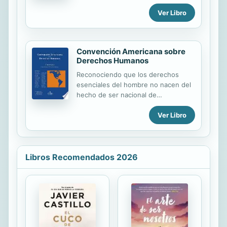
I. Daños causados a los animales1.
Ver Libro
Los animales en el Derecho civil:
¿sujetos u objetos de derechos? 2.
Titular del derecho a la reparación
del daño causa
Convención Americana sobre
Derechos Humanos
Reconociendo que los derechos
esenciales del hombre no nacen del
hecho de ser nacional de
determinado Estado, sino que tienen
Ver Libro
como fundamento los atributos de la
persona humana, razón por la cual
justican una protección
internacional, de naturaleza
convencional coadyuvante o
Libros Recomendados 2026
complementaria de la que ofrece el
derecho interno de los Estados
americanos.