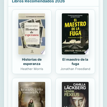
Libros Recomendados 2026
they divorce. The busy housewife
wakes up to the drift occurring in
her marriage. The low-key mom
suddenly encounters her son s high-
profile dad. "
Historias de
El maestro de la
esperanza
fuga
Heather Morris
Jonathan Freedland