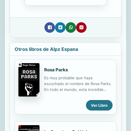
Otros libros de Alpz Espana
Rosa Parks
Es muy probable que haya
escuchado el nombre de Rosa Parks.
En todo el mundo, esta increíble
mujer es recordada como una figura
integral en el movimiento de
Ver Libro
derechos civiles de EE. UU. Pero
desde la década de 1950, una
mitología persistente ha crecido en
torno a Rosa Parks y ha oscurecido
su verdadera historia. Muchos han